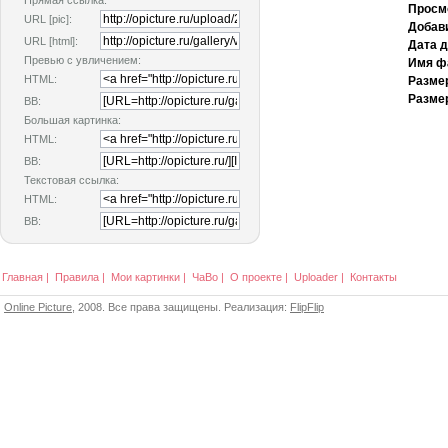
Прямая ссылка:
Просм
URL [pic]:
Добав
URL [html]:
Дата 
Превью с увличением:
Имя ф
HTML:
Разме
Размер
BB:
Большая картинка:
HTML:
BB:
Текстовая ссылка:
HTML:
BB:
Главная
|
Правила
|
Мои картинки
|
ЧаВо
|
О проекте
|
Uploader
|
Контакты
Online Picture
, 2008. Все права защищены. Реализация:
FlipFlip