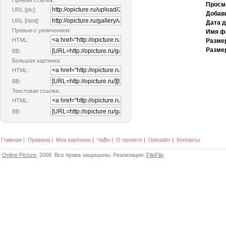
Прямая ссылка:
Просм
URL [pic]:
Добав
URL [html]:
Дата 
Превью с увличением:
Имя ф
HTML:
Разме
Размер
BB:
Большая картинка:
HTML:
BB:
Текстовая ссылка:
HTML:
BB:
Главная
|
Правила
|
Мои картинки
|
ЧаВо
|
О проекте
|
Uploader
|
Контакты
Online Picture
, 2008. Все права защищены. Реализация:
FlipFlip