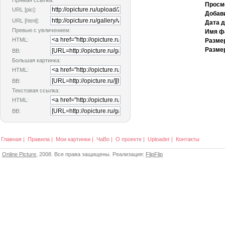
Прямая ссылка:
Просм
URL [pic]:
Добав
URL [html]:
Дата 
Превью с увличением:
Имя ф
HTML:
Разме
Размер
BB:
Большая картинка:
HTML:
BB:
Текстовая ссылка:
HTML:
BB:
Главная
|
Правила
|
Мои картинки
|
ЧаВо
|
О проекте
|
Uploader
|
Контакты
Online Picture
, 2008. Все права защищены. Реализация:
FlipFlip