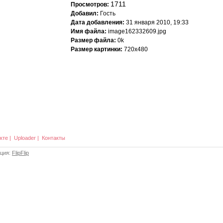
1711
Просмотров:
Добавил:
Гость
Дата добавления:
31 января 2010, 19:33
Имя файла:
image162332609.jpg
Размер файла:
0k
Размер картинки:
720x480
кте
|
Uploader
|
Контакты
ация:
FlipFlip