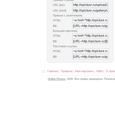
Прямая ссылка:
URL [pic]:
URL [html]:
Превью с увличением:
HTML:
BB:
Большая картинка:
HTML:
BB:
Текстовая ссылка:
HTML:
BB:
Главная
|
Правила
|
Мои картинки
|
ЧаВо
|
О прое
Online Picture
, 2008. Все права защищены. Реализ