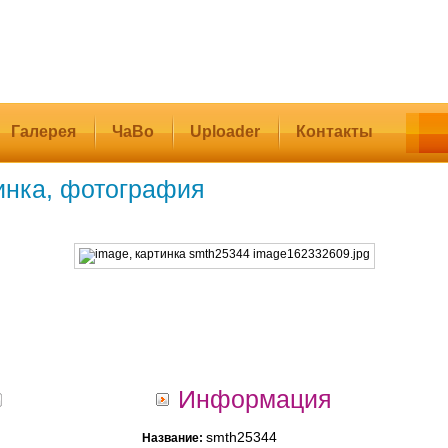
Галерея
ЧаВо
Uploader
Контакты
инка, фотография
Информация
smth25344
Название: