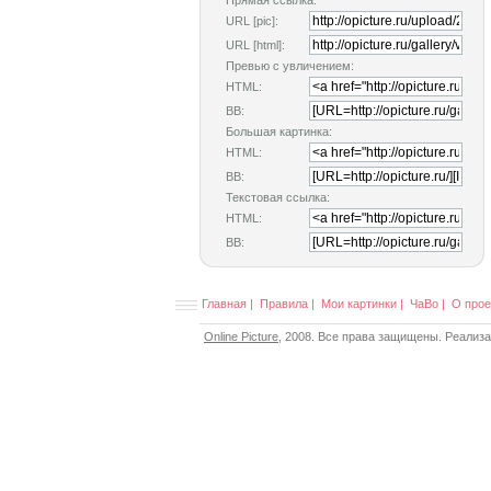
Прямая ссылка:
URL [pic]:
URL [html]:
Превью с увличением:
HTML:
BB:
Большая картинка:
HTML:
BB:
Текстовая ссылка:
HTML:
BB:
Главная
|
Правила
|
Мои картинки
|
ЧаВо
|
О прое
Online Picture
, 2008. Все права защищены. Реализ