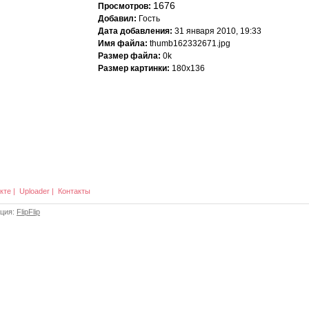
1676
Просмотров:
Добавил:
Гость
Дата добавления:
31 января 2010, 19:33
Имя файла:
thumb162332671.jpg
Размер файла:
0k
Размер картинки:
180x136
кте
|
Uploader
|
Контакты
ация:
FlipFlip