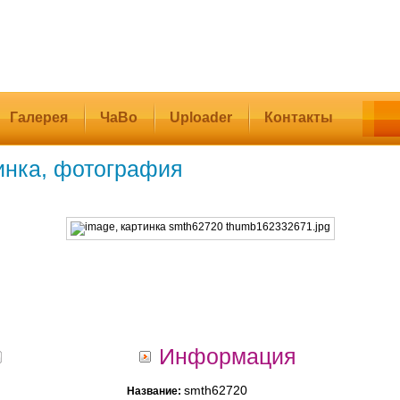
Галерея
ЧаВо
Uploader
Контакты
инка, фотография
Информация
smth62720
Название: