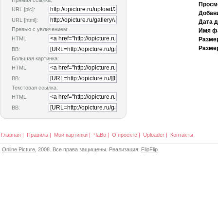
Прямая ссылка:
Просм
URL [pic]:
Добав
URL [html]:
Дата 
Превью с увличением:
Имя ф
HTML:
Разме
Размер
BB:
Большая картинка:
HTML:
BB:
Текстовая ссылка:
HTML:
BB:
Главная
|
Правила
|
Мои картинки
|
ЧаВо
|
О проекте
|
Uploader
|
Контакты
Online Picture
, 2008. Все права защищены. Реализация:
FlipFlip