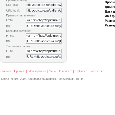
Прямая ссылка:
Просм
URL [pic]:
Добав
URL [html]:
Дата 
Превью с увличением:
Имя ф
HTML:
Разме
Размер
BB:
Большая картинка:
HTML:
BB:
Текстовая ссылка:
HTML:
BB:
Главная
|
Правила
|
Мои картинки
|
ЧаВо
|
О проекте
|
Uploader
|
Контакты
Online Picture
, 2008. Все права защищены. Реализация:
FlipFlip