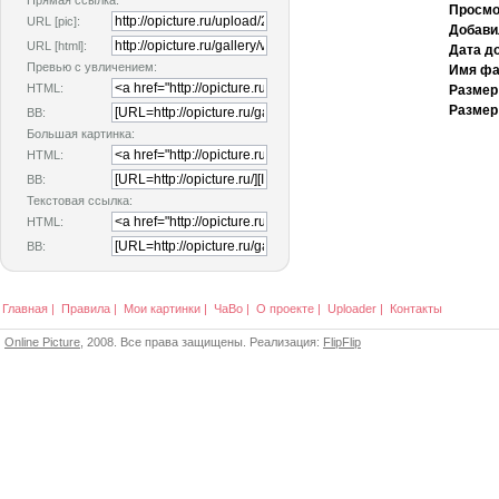
Прямая ссылка:
Просмо
URL [pic]:
Добави
URL [html]:
Дата д
Превью с увличением:
Имя фа
HTML:
Размер
Размер
BB:
Большая картинка:
HTML:
BB:
Текстовая ссылка:
HTML:
BB:
Главная
|
Правила
|
Мои картинки
|
ЧаВо
|
О проекте
|
Uploader
|
Контакты
Online Picture
, 2008. Все права защищены. Реализация:
FlipFlip