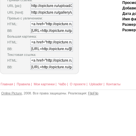
Прямая ссылка:
Просмо
URL [pic]:
Добави
URL [html]:
Дата д
Превью с увличением:
Имя фа
HTML:
Размер
Размер
BB:
Большая картинка:
HTML:
BB:
Текстовая ссылка:
HTML:
BB:
Главная
|
Правила
|
Мои картинки
|
ЧаВо
|
О проекте
|
Uploader
|
Контакты
Online Picture
, 2008. Все права защищены. Реализация:
FlipFlip