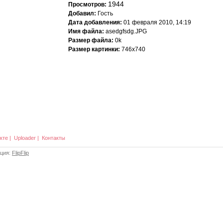
1944
Просмотров:
Добавил:
Гость
Дата добавления:
01 февраля 2010, 14:19
Имя файла:
asedgfsdg.JPG
Размер файла:
0k
Размер картинки:
746x740
кте
|
Uploader
|
Контакты
ация:
FlipFlip