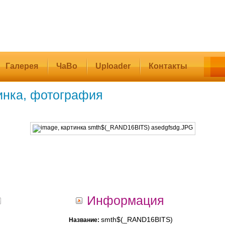
Галерея
ЧаВо
Uploader
Контакты
инка, фотография
Информация
smth$(_RAND16BITS)
Название: