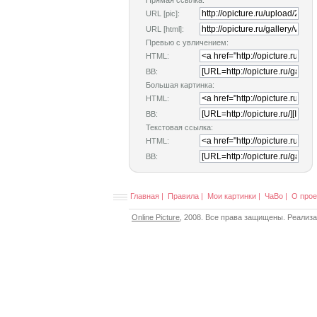
Прямая ссылка:
URL [pic]:
URL [html]:
Превью с увличением:
HTML:
BB:
Большая картинка:
HTML:
BB:
Текстовая ссылка:
HTML:
BB:
Главная
|
Правила
|
Мои картинки
|
ЧаВо
|
О прое
Online Picture
, 2008. Все права защищены. Реализ