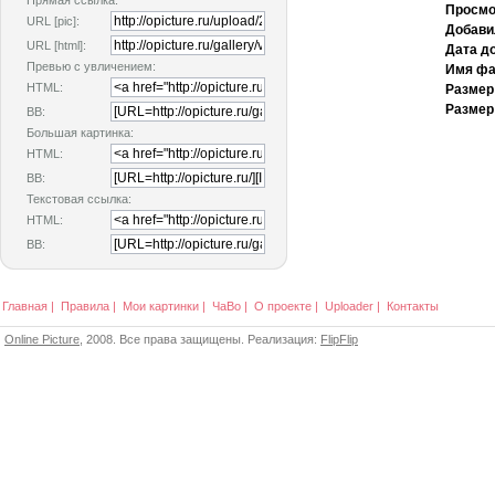
Прямая ссылка:
Просмо
URL [pic]:
Добави
URL [html]:
Дата д
Превью с увличением:
Имя фа
HTML:
Размер
Размер
BB:
Большая картинка:
HTML:
BB:
Текстовая ссылка:
HTML:
BB:
Главная
|
Правила
|
Мои картинки
|
ЧаВо
|
О проекте
|
Uploader
|
Контакты
Online Picture
, 2008. Все права защищены. Реализация:
FlipFlip