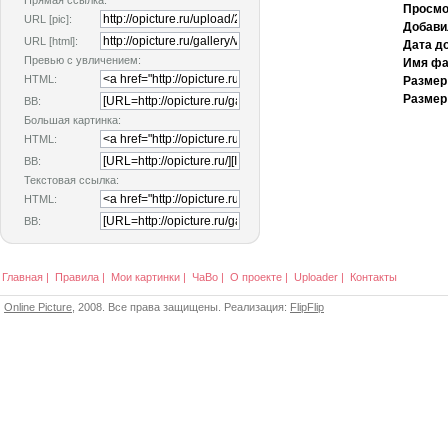
Прямая ссылка:
Просмо
URL [pic]:
Добави
URL [html]:
Дата д
Превью с увличением:
Имя фа
HTML:
Размер
Размер
BB:
Большая картинка:
HTML:
BB:
Текстовая ссылка:
HTML:
BB:
Главная
|
Правила
|
Мои картинки
|
ЧаВо
|
О проекте
|
Uploader
|
Контакты
Online Picture
, 2008. Все права защищены. Реализация:
FlipFlip