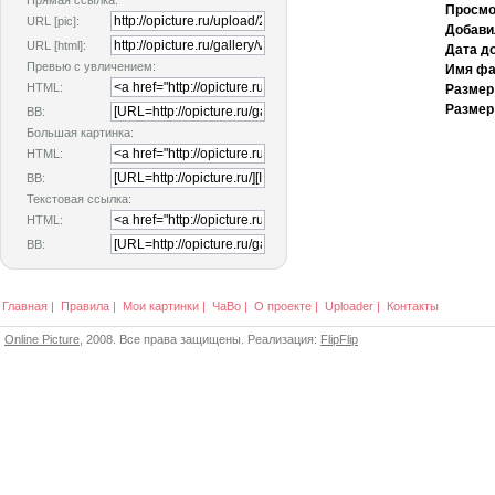
Прямая ссылка:
Просмо
URL [pic]:
Добави
URL [html]:
Дата д
Превью с увличением:
Имя фа
HTML:
Размер
Размер
BB:
Большая картинка:
HTML:
BB:
Текстовая ссылка:
HTML:
BB:
Главная
|
Правила
|
Мои картинки
|
ЧаВо
|
О проекте
|
Uploader
|
Контакты
Online Picture
, 2008. Все права защищены. Реализация:
FlipFlip