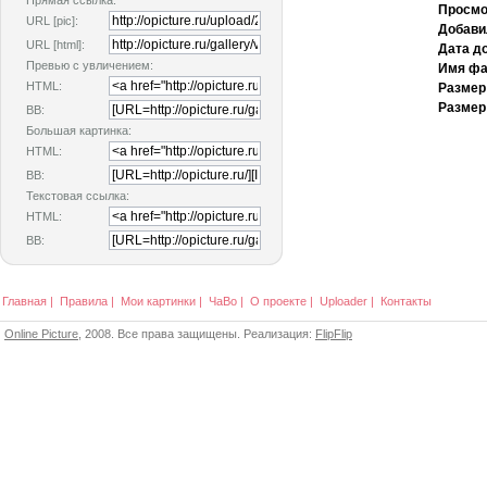
Прямая ссылка:
Просмо
URL [pic]:
Добави
URL [html]:
Дата д
Превью с увличением:
Имя фа
HTML:
Размер
Размер
BB:
Большая картинка:
HTML:
BB:
Текстовая ссылка:
HTML:
BB:
Главная
|
Правила
|
Мои картинки
|
ЧаВо
|
О проекте
|
Uploader
|
Контакты
Online Picture
, 2008. Все права защищены. Реализация:
FlipFlip