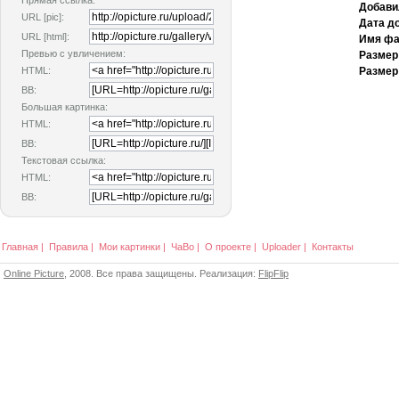
Прямая ссылка:
Добави
URL [pic]:
Дата д
URL [html]:
Имя фа
Превью с увличением:
Размер
HTML:
Размер
BB:
Большая картинка:
HTML:
BB:
Текстовая ссылка:
HTML:
BB:
Главная
|
Правила
|
Мои картинки
|
ЧаВо
|
О проекте
|
Uploader
|
Контакты
Online Picture
, 2008. Все права защищены. Реализация:
FlipFlip