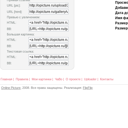
Прямая ссылка:
Просмо
URL [pic]:
Добави
URL [html]:
Дата д
Превью с увличением:
Имя фа
HTML:
Размер
Размер
BB:
Большая картинка:
HTML:
BB:
Текстовая ссылка:
HTML:
BB:
Главная
|
Правила
|
Мои картинки
|
ЧаВо
|
О проекте
|
Uploader
|
Контакты
Online Picture
, 2008. Все права защищены. Реализация:
FlipFlip