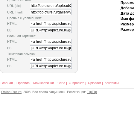
Прямая ссылка:
Просмо
URL [pic]:
Добави
URL [html]:
Дата д
Превью с увличением:
Имя фа
HTML:
Размер
Размер
BB:
Большая картинка:
HTML:
BB:
Текстовая ссылка:
HTML:
BB:
Главная
|
Правила
|
Мои картинки
|
ЧаВо
|
О проекте
|
Uploader
|
Контакты
Online Picture
, 2008. Все права защищены. Реализация:
FlipFlip