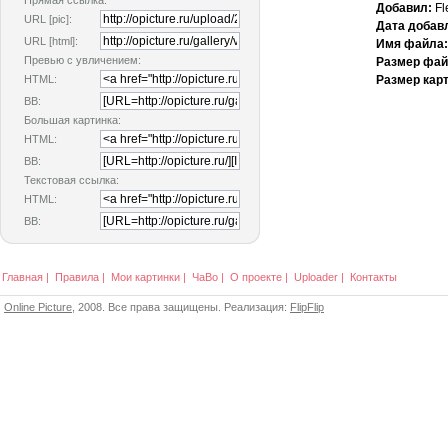
Прямая ссылка:
Добавил:
Fl
URL [pic]:
Дата добав
URL [html]:
Имя файла:
Превью с увличением:
Размер фай
HTML:
Размер карт
BB:
Большая картинка:
HTML:
BB:
Текстовая ссылка:
HTML:
BB:
Главная
|
Правила
|
Мои картинки
|
ЧаВо
|
О проекте
|
Uploader
|
Контакты
Online Picture
, 2008. Все права защищены. Реализация:
FlipFlip