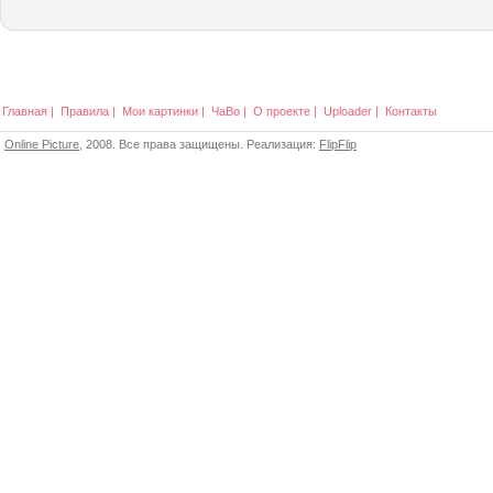
Главная
|
Правила
|
Мои картинки
|
ЧаВо
|
О проекте
|
Uploader
|
Контакты
Online Picture
, 2008. Все права защищены. Реализация:
FlipFlip