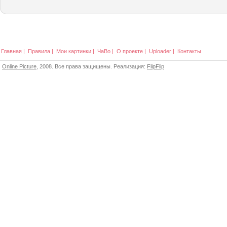
Главная
|
Правила
|
Мои картинки
|
ЧаВо
|
О проекте
|
Uploader
|
Контакты
Online Picture
, 2008. Все права защищены. Реализация:
FlipFlip