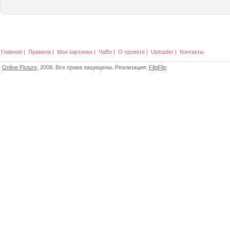
Главная
|
Правила
|
Мои картинки
|
ЧаВо
|
О проекте
|
Uploader
|
Контакты
Online Picture
, 2008. Все права защищены. Реализация:
FlipFlip