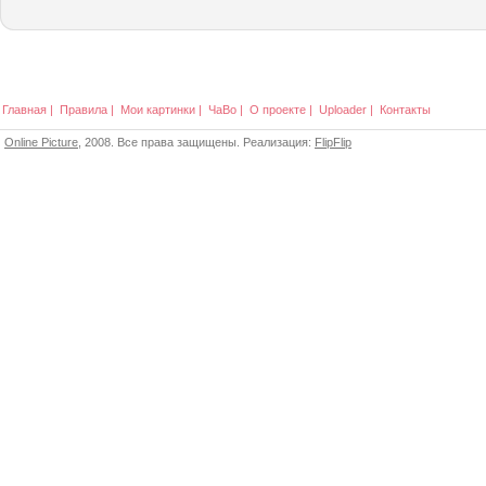
Главная
|
Правила
|
Мои картинки
|
ЧаВо
|
О проекте
|
Uploader
|
Контакты
Online Picture
, 2008. Все права защищены. Реализация:
FlipFlip