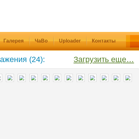
Галерея
ЧаВо
Uploader
Контакты
ажения (24):
Загрузить еще…